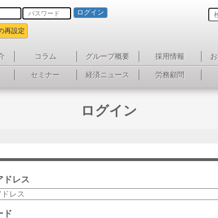
ログイン
の再設定
介
コラム
グループ概要
採用情報
お
セミナー
経済ニュース
労務顧問
ログイン
アドレス
ード