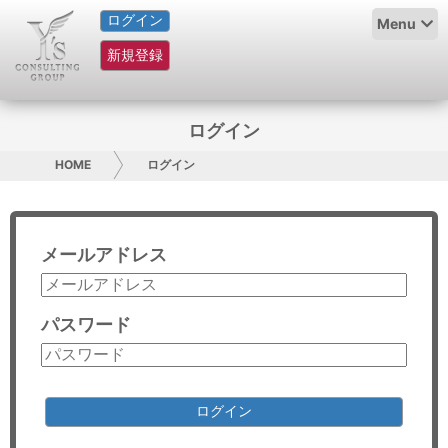
ログイン
HOME
Menu
新規登録
サービス紹介
コラム
ログイン
グループ概要
HOME
ログイン
採用情報
メールアドレス
お問い合わせ
日本人にPR
パスワード
コンサルティング
リサーチ
ログイン