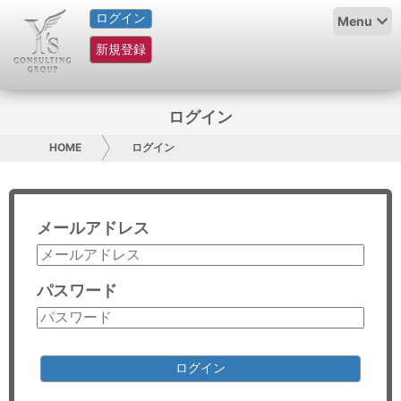
ログイン
HOME
Menu
新規登録
サービス紹介
コラム
ログイン
グループ概要
HOME
ログイン
採用情報
メールアドレス
お問い合わせ
日本人にPR
パスワード
コンサルティング
リサーチ
ログイン