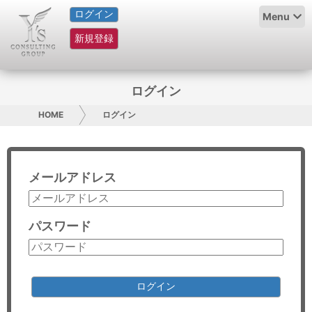
ログイン
HOME
Menu
新規登録
サービス紹介
コラム
ログイン
グループ概要
HOME
ログイン
採用情報
メールアドレス
お問い合わせ
日本人にPR
パスワード
コンサルティング
リサーチ
ログイン