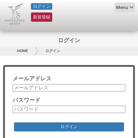
ログイン
HOME
Menu
新規登録
サービス紹介
コラム
ログイン
グループ概要
HOME
ログイン
採用情報
メールアドレス
お問い合わせ
日本人にPR
パスワード
コンサルティング
リサーチ
ログイン