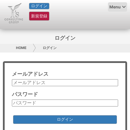
ログイン
HOME
Menu
新規登録
サービス紹介
コラム
ログイン
グループ概要
HOME
ログイン
採用情報
メールアドレス
お問い合わせ
日本人にPR
パスワード
コンサルティング
リサーチ
ログイン