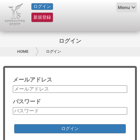
ログイン
HOME
Menu
新規登録
サービス紹介
コラム
ログイン
グループ概要
HOME
ログイン
採用情報
メールアドレス
お問い合わせ
日本人にPR
パスワード
コンサルティング
リサーチ
ログイン