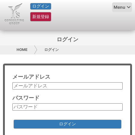
ログイン
HOME
Menu
新規登録
サービス紹介
コラム
ログイン
グループ概要
HOME
ログイン
採用情報
メールアドレス
お問い合わせ
日本人にPR
パスワード
コンサルティング
リサーチ
ログイン