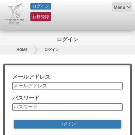
ログイン
HOME
Menu
新規登録
サービス紹介
コラム
ログイン
グループ概要
HOME
ログイン
採用情報
メールアドレス
お問い合わせ
日本人にPR
パスワード
コンサルティング
リサーチ
ログイン