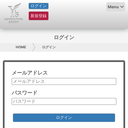
ログイン
HOME
Menu
新規登録
サービス紹介
コラム
ログイン
グループ概要
HOME
ログイン
採用情報
メールアドレス
お問い合わせ
日本人にPR
パスワード
コンサルティング
リサーチ
ログイン