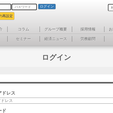
ログイン
の再設定
介
コラム
グループ概要
採用情報
お
セミナー
経済ニュース
労務顧問
ログイン
アドレス
ード