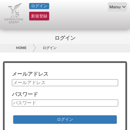
ログイン
HOME
Menu
新規登録
サービス紹介
コラム
ログイン
グループ概要
HOME
ログイン
採用情報
メールアドレス
お問い合わせ
日本人にPR
パスワード
コンサルティング
リサーチ
ログイン