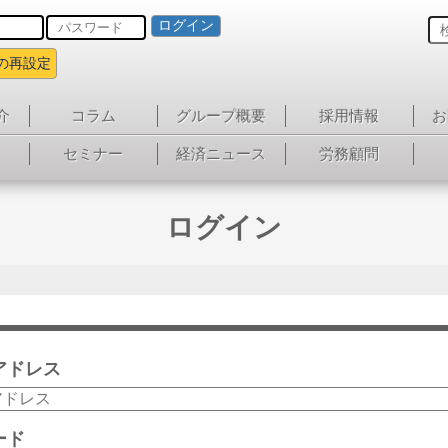
ログイン
の再設定
介
コラム
グループ概要
採用情報
お
セミナー
経済ニュース
労務顧問
ログイン
アドレス
ード