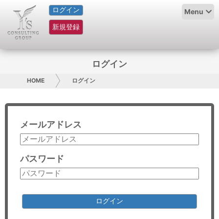
ログイン
HOME
Menu
新規登録
サービス紹介
コラム
ログイン
グループ概要
HOME
ログイン
採用情報
メールアドレス
お問い合わせ
日本人にPR
パスワード
コンサルティング
リサーチ
ログイン