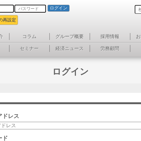
ログイン
の再設定
介
コラム
グループ概要
採用情報
お
セミナー
経済ニュース
労務顧問
ログイン
アドレス
ード