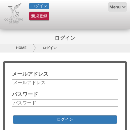
ログイン
HOME
Menu
新規登録
サービス紹介
コラム
ログイン
グループ概要
HOME
ログイン
採用情報
メールアドレス
お問い合わせ
日本人にPR
パスワード
コンサルティング
リサーチ
ログイン