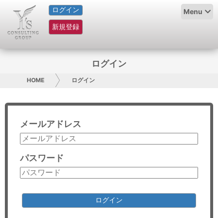
ログイン
HOME
Menu
新規登録
サービス紹介
コラム
ログイン
グループ概要
HOME
ログイン
採用情報
メールアドレス
お問い合わせ
日本人にPR
パスワード
コンサルティング
リサーチ
ログイン