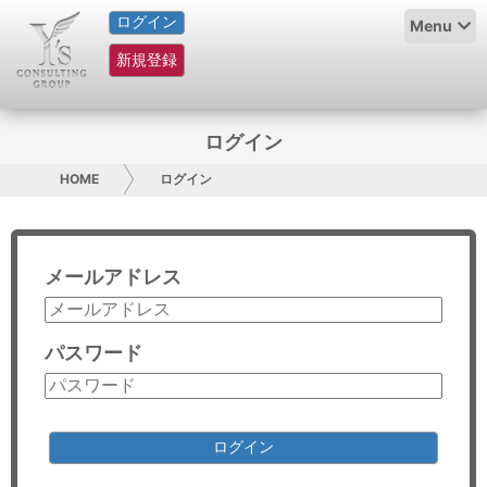
ログイン
HOME
Menu
新規登録
サービス紹介
コラム
ログイン
グループ概要
HOME
ログイン
採用情報
メールアドレス
お問い合わせ
日本人にPR
パスワード
コンサルティング
リサーチ
ログイン