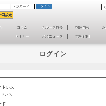
ログイン
の再設定
介
コラム
グループ概要
採用情報
お
セミナー
経済ニュース
労務顧問
ログイン
アドレス
ード