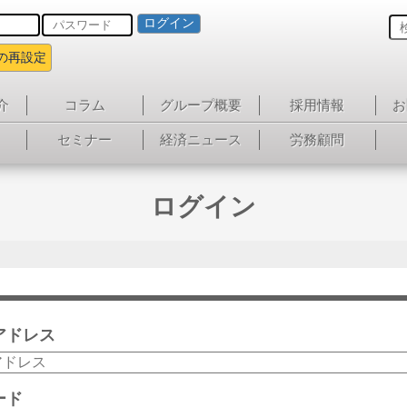
ログイン
の再設定
介
コラム
グループ概要
採用情報
お
セミナー
経済ニュース
労務顧問
ログイン
アドレス
ード