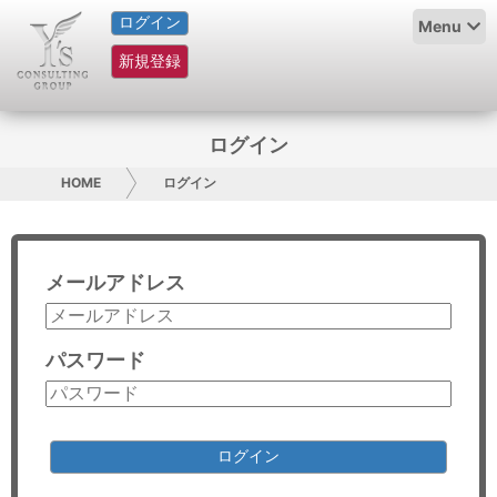
ログイン
HOME
Menu
新規登録
サービス紹介
コラム
ログイン
グループ概要
HOME
ログイン
採用情報
メールアドレス
お問い合わせ
日本人にPR
パスワード
コンサルティング
リサーチ
ログイン