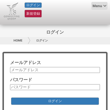
ログイン
HOME
Menu
新規登録
サービス紹介
コラム
ログイン
グループ概要
HOME
ログイン
採用情報
メールアドレス
お問い合わせ
日本人にPR
パスワード
コンサルティング
リサーチ
ログイン