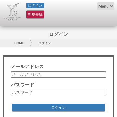
ログイン
HOME
Menu
新規登録
サービス紹介
コラム
ログイン
グループ概要
HOME
ログイン
採用情報
メールアドレス
お問い合わせ
日本人にPR
パスワード
コンサルティング
リサーチ
ログイン