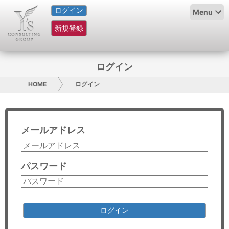
ログイン
HOME
Menu
新規登録
サービス紹介
コラム
ログイン
グループ概要
HOME
ログイン
採用情報
メールアドレス
お問い合わせ
日本人にPR
パスワード
コンサルティング
リサーチ
ログイン