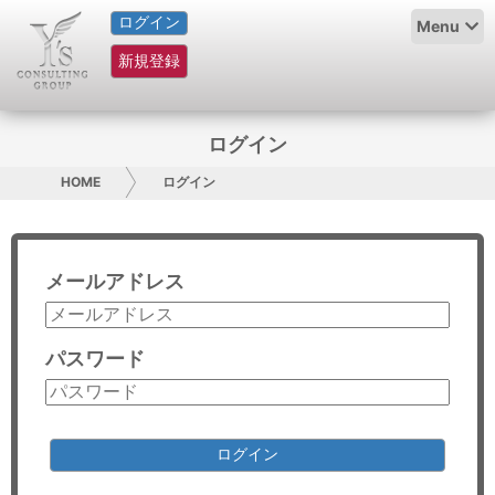
ログイン
HOME
Menu
新規登録
サービス紹介
コラム
ログイン
グループ概要
HOME
ログイン
採用情報
メールアドレス
お問い合わせ
日本人にPR
パスワード
コンサルティング
リサーチ
ログイン