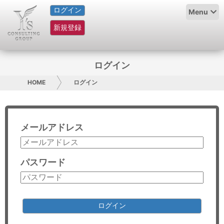
ログイン
HOME
Menu
新規登録
サービス紹介
コラム
ログイン
グループ概要
HOME
ログイン
採用情報
メールアドレス
お問い合わせ
日本人にPR
パスワード
コンサルティング
リサーチ
ログイン