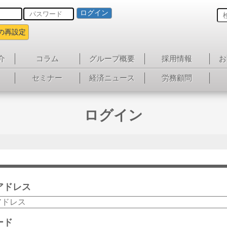
ログイン
の再設定
介
コラム
グループ概要
採用情報
お
セミナー
経済ニュース
労務顧問
ログイン
アドレス
ード