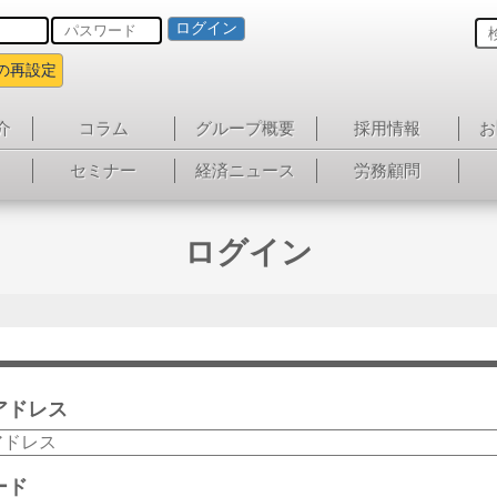
ログイン
の再設定
介
コラム
グループ概要
採用情報
お
セミナー
経済ニュース
労務顧問
ログイン
アドレス
ード