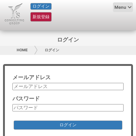
ログイン
HOME
Menu
新規登録
サービス紹介
コラム
ログイン
グループ概要
HOME
ログイン
採用情報
メールアドレス
お問い合わせ
日本人にPR
パスワード
コンサルティング
リサーチ
ログイン