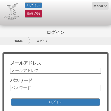
ログイン
HOME
Menu
新規登録
サービス紹介
コラム
ログイン
グループ概要
HOME
ログイン
採用情報
メールアドレス
お問い合わせ
日本人にPR
パスワード
コンサルティング
リサーチ
ログイン