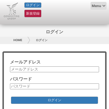
ログイン
HOME
Menu
新規登録
サービス紹介
コラム
ログイン
グループ概要
HOME
ログイン
採用情報
メールアドレス
お問い合わせ
日本人にPR
パスワード
コンサルティング
リサーチ
ログイン