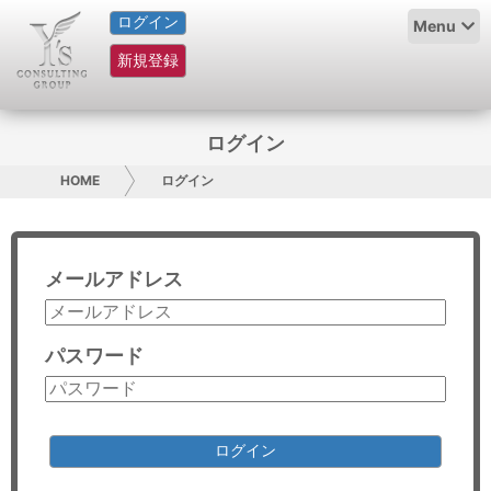
ログイン
HOME
Menu
新規登録
サービス紹介
コラム
ログイン
グループ概要
HOME
ログイン
採用情報
メールアドレス
お問い合わせ
日本人にPR
パスワード
コンサルティング
リサーチ
ログイン