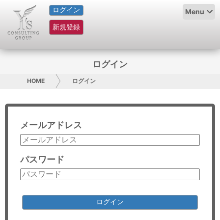
ログイン
HOME
Menu
新規登録
サービス紹介
コラム
ログイン
グループ概要
HOME
ログイン
採用情報
メールアドレス
お問い合わせ
日本人にPR
パスワード
コンサルティング
リサーチ
ログイン