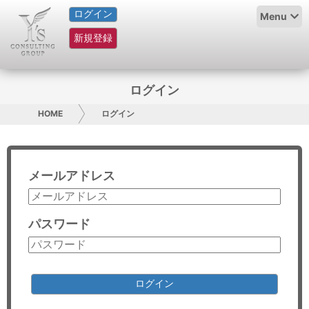
ログイン
HOME
Menu
新規登録
サービス紹介
コラム
ログイン
グループ概要
HOME
ログイン
採用情報
メールアドレス
お問い合わせ
日本人にPR
パスワード
コンサルティング
リサーチ
ログイン