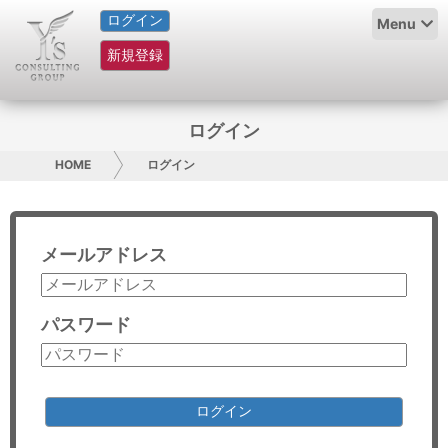
ログイン
HOME
Menu
新規登録
サービス紹介
コラム
ログイン
グループ概要
HOME
ログイン
採用情報
メールアドレス
お問い合わせ
日本人にPR
パスワード
コンサルティング
リサーチ
ログイン