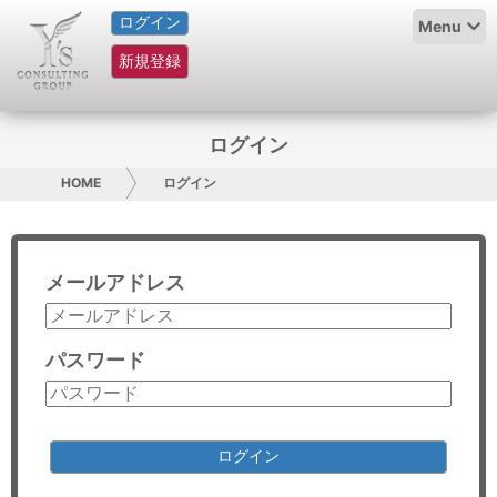
ログイン
HOME
Menu
新規登録
サービス紹介
コラム
ログイン
グループ概要
HOME
ログイン
採用情報
メールアドレス
お問い合わせ
日本人にPR
パスワード
コンサルティング
リサーチ
ログイン