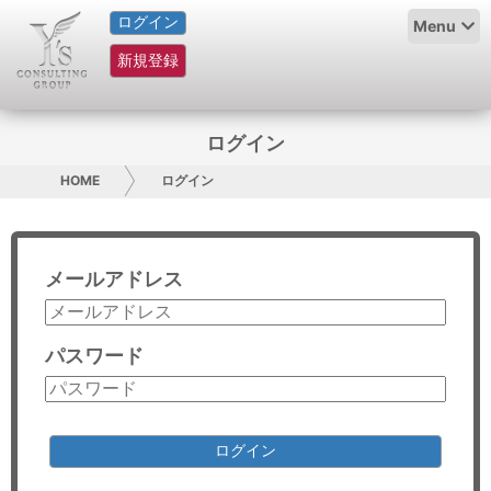
ログイン
HOME
Menu
新規登録
サービス紹介
コラム
ログイン
グループ概要
HOME
ログイン
採用情報
メールアドレス
お問い合わせ
日本人にPR
パスワード
コンサルティング
リサーチ
ログイン