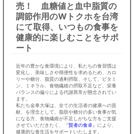
セミナー
売！ 血糖値と血中脂質の
調節作用のWトクホを台湾
経済ニュース
にて取得、いつもの食事を
労務顧問
健康的に楽しむことをサポ
ＩＴ
ート
飲食店情報
近年の豊かな食環境により、私たちの食習慣は
変化し、美味しさや簡便性を求めるため、カロ
リーや糖分、脂質の過剰摂取、そして、ビタミ
ン、ミネラル、食物繊維の摂取不足など、栄養
バランスの偏りによる代謝異常が懸念されてい
ます。
私たち金車大塚は、全ての生活者の健康への貢
献、を理念として、脂肪や糖分の多い食事が気
になる方、食物繊維が不足しがちな方をご支援
させていただきたく、『
賢者の食卓
』により、
健康的な食生活をサポートいたします。