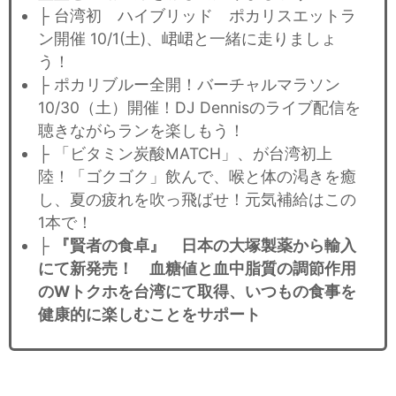
├ 台湾初 ハイブリッド ポカリスエットラ
ン開催 10/1(土)、峮峮と一緒に走りましょ
う！
├ ポカリブルー全開！バーチャルマラソン
10/30（土）開催！DJ Dennisのライブ配信を
聴きながらランを楽しもう！
├ 「ビタミン炭酸MATCH」、が台湾初上
陸！「ゴクゴク」飲んで、喉と体の渇きを癒
し、夏の疲れを吹っ飛ばせ！元気補給はこの
1本で！
├
『賢者の食卓』 日本の大塚製薬から輸入
にて新発売！ 血糖値と血中脂質の調節作用
のWトクホを台湾にて取得、いつもの食事を
健康的に楽しむことをサポート