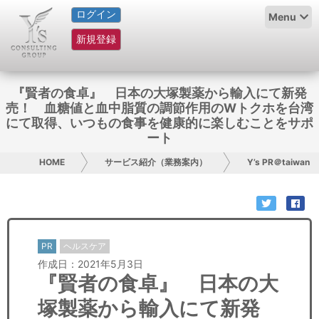
ログイン
HOME
Menu
新規登録
サービス紹介
コラム
『賢者の食卓』 日本の大塚製薬から輸入にて新発
売！ 血糖値と血中脂質の調節作用のWトクホを台湾
グループ概要
にて取得、いつもの食事を健康的に楽しむことをサポ
ート
採用情報
HOME
サービス紹介（業務案内）
Y’s PR＠taiwan
お問い合わせ
日本人にPR
PR
ヘルスケア
コンサルティング
作成日：2021年5月3日
『賢者の食卓』 日本の大
リサーチ
塚製薬から輸入にて新発