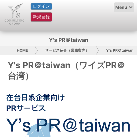
ログイン
HOME
Menu
新規登録
サービス紹介
コラム
Y's PR＠taiwan
グループ概要
HOME
サービス紹介（業務案内）
Y's PR＠taiwan
Y's PR＠taiwan（ワイズPR＠
採用情報
台湾）
お問い合わせ
日本人にPR
コンサルティング
リサーチ