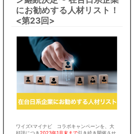
セミナー
にお勧めする人材リスト！
経済ニュース
<第23回>
労務顧問
ＩＴ
飲食店情報
ワイズ☓マイナビ コラボキャンペーンを、大
好評につき
2023年1月末まで
引き続き開催させ