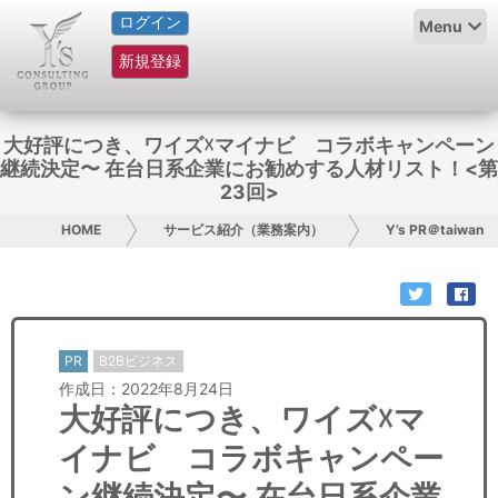
ログイン
HOME
Menu
新規登録
サービス紹介
コラム
大好評につき、ワイズ☓マイナビ コラボキャンペーン
継続決定〜 在台日系企業にお勧めする人材リスト！<第
グループ概要
23回>
HOME
サービス紹介（業務案内）
Y’s PR＠taiwan
採用情報
お問い合わせ
日本人にPR
PR
B2Bビジネス
作成日：2022年8月24日
コンサルティング
大好評につき、ワイズ☓マ
イナビ コラボキャンペー
リサーチ
ン継続決定〜 在台日系企業