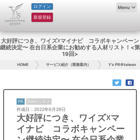
ログイン
HOME
Menu
新規登録
サービス紹介
コラム
大好評につき、ワイズ☓マイナビ コラボキャンペーン
継続決定〜 在台日系企業にお勧めする人材リスト！<第
グループ概要
19回>
HOME
サービス紹介（業務案内）
Y’s PR＠taiwan
採用情報
お問い合わせ
日本人にPR
PR
B2Bビジネス
作成日：2022年6月29日
コンサルティング
大好評につき、ワイズ☓マ
イナビ コラボキャンペー
リサーチ
ン継続決定〜 在台日系企業