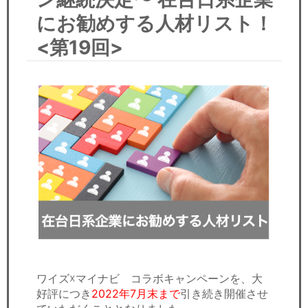
セミナー
にお勧めする人材リスト！
経済ニュース
<第19回>
労務顧問
ＩＴ
飲食店情報
ワイズ☓マイナビ コラボキャンペーンを、大
好評につき
2022年7月末まで
引き続き開催させ