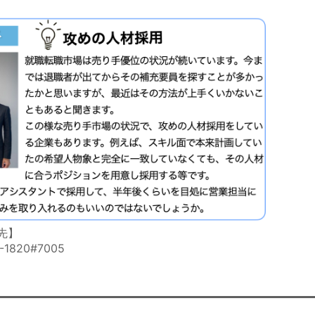
先】
1820#7005
p