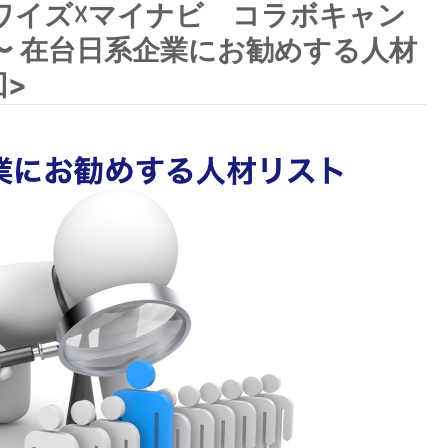
ワイズ☓マイナビ コラボキャン
〜 在台日系企業にお勧めする人材
回>