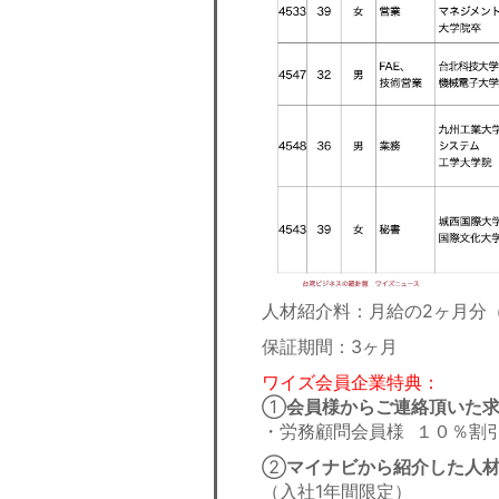
人材紹介料：月給の2ヶ月分
保証期間：3ヶ月
ワイズ会員企業特典：
①
会員様からご連絡頂いた
・労務顧問会員様 １０％割
②
マイナビから紹介した人材
（入社1年間限定）​