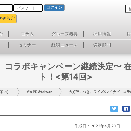
ログイン
の再設定
介
コラム
グループ概要
採用情報
お
セミナー
経済ニュース
労務顧問
 コラボキャンペーン継続決定〜 
ト！<第14回>
案内）
Y’s PR＠taiwan
大好評につき、ワイズ☓マイナビ コラ
作成日：2022年4月20日