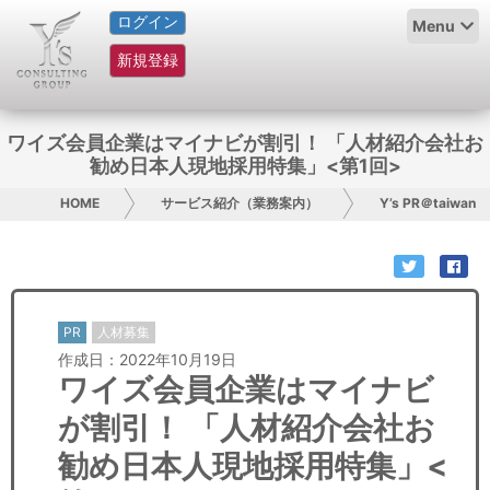
ログイン
HOME
Menu
新規登録
サービス紹介
コラム
ワイズ会員企業はマイナビが割引！ 「人材紹介会社お
勧め日本人現地採用特集」<第1回>
グループ概要
HOME
サービス紹介（業務案内）
Y’s PR＠taiwan
採用情報
お問い合わせ
PR
人材募集
日本人にPR
作成日：2022年10月19日
ワイズ会員企業はマイナビ
コンサルティング
が割引！ 「人材紹介会社お
リサーチ
勧め日本人現地採用特集」<