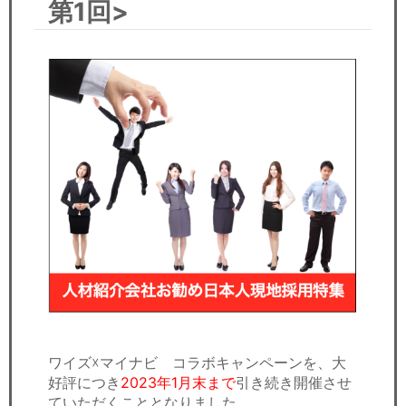
第1回>
セミナー
経済ニュース
労務顧問
ＩＴ
飲食店情報
ワイズ☓マイナビ コラボキャンペーンを、大
好評につき
2023年1月末まで
引き続き開催させ
ていただくこととなりました。