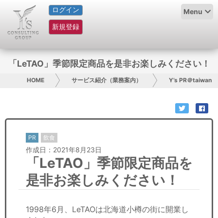
ログイン
HOME
Menu
新規登録
サービス紹介
コラム
「LeTAO」季節限定商品を是非お楽しみください！
グループ概要
HOME
サービス紹介（業務案内）
Y’s PR＠taiwan
採用情報
お問い合わせ
PR
飲食
作成日：2021年8月23日
日本人にPR
「LeTAO」季節限定商品を
コンサルティング
是非お楽しみください！
リサーチ
1998年6月、LeTAOは北海道小樽の街に開業し