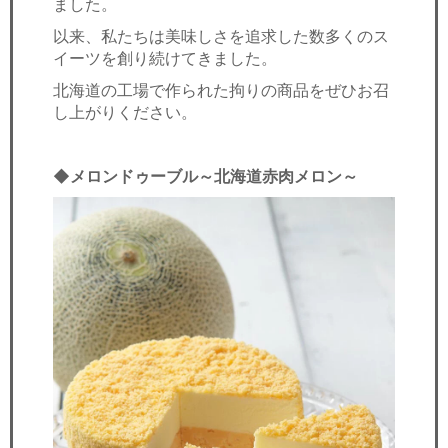
ました。
セミナー
以来、私たちは美味しさを追求した数多くのス
経済ニュース
イーツを創り続けてきました。
北海道の工場で作られた拘りの商品をぜひお召
労務顧問
し上がりください。
ＩＴ
◆メロンドゥーブル～北海道赤肉メロン～
飲食店情報