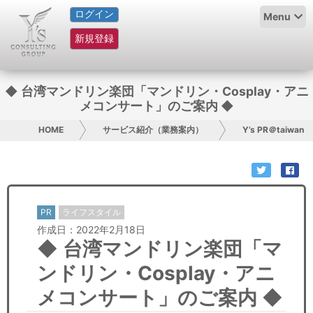
ログイン
HOME
Menu
新規登録
サービス紹介
コラム
◆ 台湾マンドリン楽団「マンドリン・Cosplay・アニ
メコンサート」のご案内 ◆
グループ概要
HOME
サービス紹介（業務案内）
Y’s PR＠taiwan
採用情報
お問い合わせ
PR
ライフスタイル
日本人にPR
作成日：2022年2月18日
◆ 台湾マンドリン楽団「マ
コンサルティング
ンドリン・Cosplay・アニ
リサーチ
メコンサート」のご案内 ◆