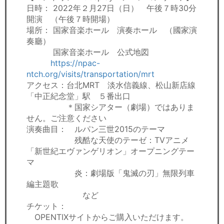
日時： 2022年２月27日（日） 午後７時30分
開演 （午後７時開場）
場所： 国家音楽ホール 演奏ホール （國家演
奏廳）
国家音楽ホール 公式地図
https://npac-
ntch.org/visits/transportation/mrt
アクセス：台北MRT 淡水信義線、松山新店線
「中正紀念堂」駅 ５番出口
＊国家シアター（劇場）ではありま
せん。ご注意ください
演奏曲目： ルパン三世2015のテーマ
残酷な天使のテーゼ：TVアニメ
「新世紀エヴァンゲリオン」オープニングテー
マ
炎：劇場版「鬼滅の刃」無限列車
編主題歌
など
チケット：
OPENTIXサイトからご購入いただけます。