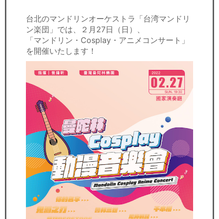
セミナー
台北のマンドリンオーケストラ「台湾マンドリ
経済ニュース
ン楽団」では、２月27日（日）、
「マンドリン・Cosplay・アニメコンサート」
労務顧問
を開催いたします！
ＩＴ
飲食店情報