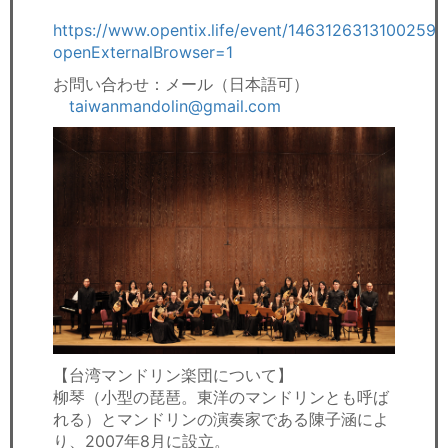
https://www.opentix.life/event/1463126313100259
openExternalBrowser=1
お問い合わせ：メール（日本語可）
taiwanmandolin@gmail.com
【台湾マンドリン楽団について】
柳琴（小型の琵琶。東洋のマンドリンとも呼ば
れる）とマンドリンの演奏家である陳子涵によ
り、2007年8月に設立。