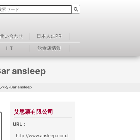
問い合わせ
日本人にPR
ＩＴ
飲食店情報
ansleep
Bar ansleep
艾思栗有限公司
URL：
http://www.ansleep.com.t