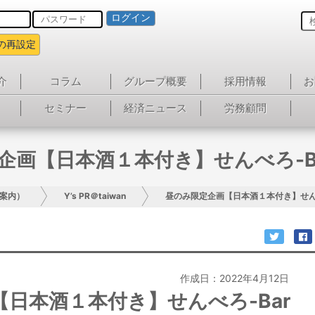
ログイン
の再設定
介
コラム
グループ概要
採用情報
お
セミナー
経済ニュース
労務顧問
画【日本酒１本付き】せんべろ-Bar 
案内）
Y’s PR＠taiwan
昼のみ限定企画【日本酒１本付き】せんべろ-
作成日：2022年4月12日
日本酒１本付き】せんべろ-Bar