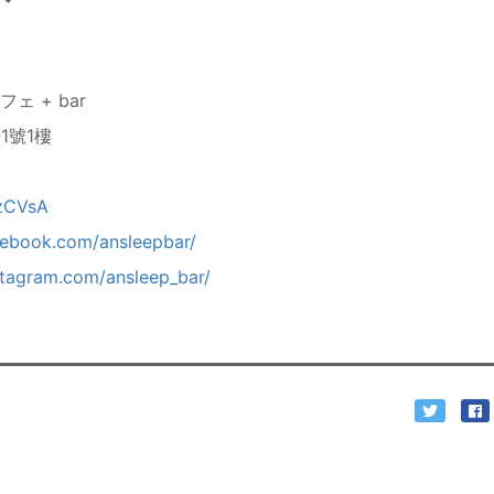
カフェ + bar
-1號1樓
rzCVsA
cebook.com/ansleepbar/
stagram.com/ansleep_bar/