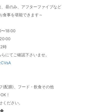
pでは、昼のみ、アフターファイブなど
お食事を堪能できます～
0〜18:00
0:00
夜2時
ちらにてご確認下さいませ。
rzCVsA
フ(配膳)、フード・飲食その他
OK！
せください。
り◆