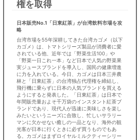
権を取得
セミナー
経済ニュース
日本販売No.1「日東紅茶」が台湾飲料市場を攻
略
労務顧問
台湾市場を55年深耕してきた台湾カゴメ（以下
カゴメ）は、トマトシリーズ製品が消費者に愛
ＩＴ
されている他、近年では「野菜生活100」や
「野菜一日これ一本」など日本で人気の野菜果
飲食店情報
実ジュースブランドを導入し、国民の健康増進
に力を入れている。今日、カゴメは日本三井農
林と「日東紅茶」の台湾独占代理権を締結し、
飛行機に乗らずに日本の人気ブランドを買える
ようにすると発表した。「日東紅茶」は日本で
年間販売量およそ千万袋のインスタント紅茶ブ
ランドであり、現代人が迅速に美味しさを楽し
みたいというニーズに合致し、忙しいサラリー
マンに欠かせない癒しの一品となり、海外の観
光客が日本に行くときに必ず買うものでもあ
る。カゴメはまずロイヤルミルクティーシリー