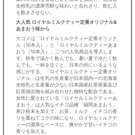
全粉乳の濃厚芳醇な味わいと合わさり、飲む人
を飽きさせない。
大人気 ロイヤルミルクティー定番オリジナル&
あまおう味から
カゴメは「ロイヤルミルクティー定番オリジナ
ル（10本入）」と「ロイヤルミルクティーあま
おう（10本入）」二つの人気商品を導入しま
す。秋冬で温かく飲んでも、暑い夏で冷たく飲
んでも、一杯を注ぐと、日本の街にいるような
感じがする。「ロイヤルミルクティー定番オリ
ジナル」は生乳の生産量が日本国内一の北海道
全粉乳と生産量が少ない日本国産紅茶茶葉及び
紅茶抽出物を組み合わせた独特な配合である。
女性に愛されている「ロイヤルミルクティーあ
まおう」は人気なイチゴ品種「福岡あまおう」
果汁粉末を加えて、お茶、ミルク、イチゴの香
りを重ねてコクの味になり、ロイヤルミルクテ
ィーの濃厚なベースに、爽やかで甘いイチゴの
香りを加える。