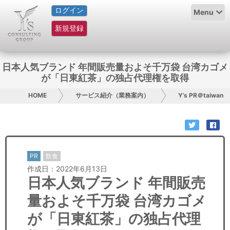
ログイン
HOME
Menu
新規登録
サービス紹介
コラム
日本人気ブランド 年間販売量およそ千万袋 台湾カゴメ
が「日東紅茶」の独占代理権を取得
グループ概要
HOME
サービス紹介（業務案内）
Y’s PR＠taiwan
採用情報
お問い合わせ
PR
飲食
日本人にPR
作成日：2022年6月13日
日本人気ブランド 年間販売
コンサルティング
量およそ千万袋 台湾カゴメ
リサーチ
が「日東紅茶」の独占代理