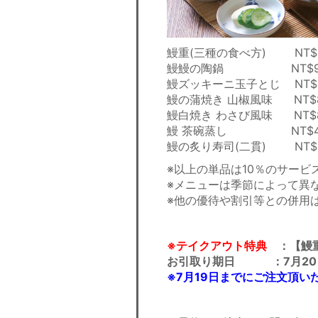
鰻重(三種の食べ方) NT$
鰻鰻の陶鍋 NT$9
鰻ズッキーニ玉子とじ NT$
鰻の蒲焼き 山椒風味 NT$8
鰻白焼き わさび風味 NT$8
鰻 茶碗蒸し NT$4
鰻の炙り寿司(二貫) NT$
※
以上の単品は10％のサービ
※
メニューは季節によって異
※
他の優待や割引等との併用
※テイクアウト特典
：【鰻重
お引取り期日 ：7月20日
※7月19日までにご注文頂い