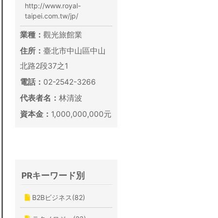
http://www.royal-
taipei.com.tw/jp/
業種：
觀光旅館業
住所：
臺北市中山區中山
北路2段37之1
電話：
02-2542-3266
代表者名：
林清波
資本金：
1,000,000,000元
PRキーワード別
B2Bビジネス(82)