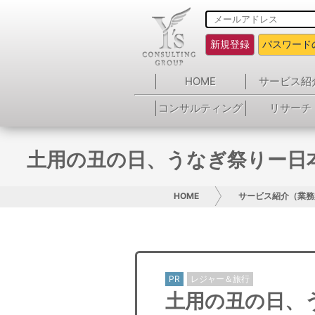
新規登録
パスワード
HOME
サービス紹
コンサルティング
リサーチ
土用の丑の日、うなぎ祭りー日本
HOME
サービス紹介（業務
PR
レジャー＆旅行
土用の丑の日、