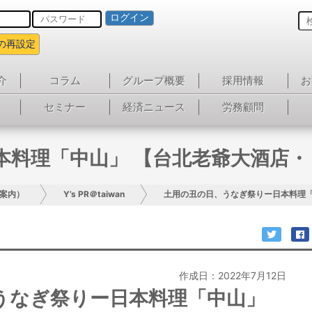
ログイン
の再設定
介
コラム
グループ概要
採用情報
お
セミナー
経済ニュース
労務顧問
料理「中山」 【台北老爺大酒店・
案内）
Y’s PR＠taiwan
土用の丑の日、うなぎ祭りー日本料理「
作成日：2022年7月12日
うなぎ祭りー日本料理「中山」