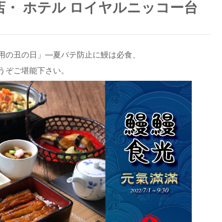
・ ホテル ロイヤルニッコー台
用の丑の日」―夏バテ防止に鰻は必食、
うぞご堪能下さい。