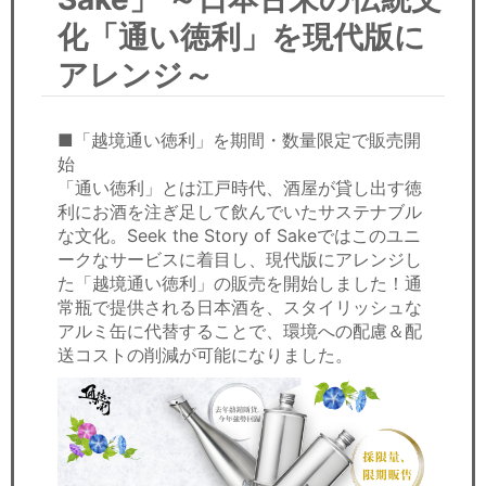
セミナー
化「通い徳利」を現代版に
経済ニュース
アレンジ～
労務顧問
■「越境通い徳利」を期間・数量限定で販売開
ＩＴ
始
「通い徳利」とは江戸時代、酒屋が貸し出す徳
利にお酒を注ぎ足して飲んでいたサステナブル
飲食店情報
な文化。Seek the Story of Sakeではこのユニ
ークなサービスに着目し、現代版にアレンジし
た「越境通い徳利」の販売を開始しました！通
常瓶で提供される日本酒を、スタイリッシュな
アルミ缶に代替することで、環境への配慮＆配
送コストの削減が可能になりました。