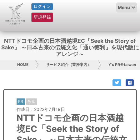
ログイン
HOME
Menu
新規登録
サービス紹介
コラム
NTTドコモ企画の日本酒越境EC「Seek the Story of
Sake」 ～日本古来の伝統文化「通い徳利」を現代版に
グループ概要
アレンジ～
HOME
サービス紹介（業務案内）
Y’s PR＠taiwan
採用情報
お問い合わせ
日本人にPR
PR
飲食
作成日：2022年7月19日
コンサルティング
NTTドコモ企画の日本酒越
境EC「Seek the Story of
リサーチ
Sake」 ～日本古来の伝統文