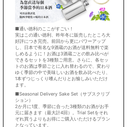
■通い徳利のここがすごい！
実はこの通い徳利、昨年冬に販売したところ大
好評につき完売。前回から更にパワーアップ
し、日本で有名な9酒蔵のお酒が送料無料で楽
しめるように！お酒は3酒蔵ごとの飲み比べが
できるセットを3種類ご用意。さらに、各セッ
トのお酒は季節ごとに入れ替わるので、変わり
ゆく季節の中で美味しいお酒を飲み比べたり、
1本ずつじっくり嗜んだりとお愉しみいただけ
ます。
■Seasonal Delivery Sake Set（サブスクリプ
ション）
2か月に1度、季節に合った3種類のお酒がお手
元に届きます（最大計4回）。Trial Setをそれ
ぞれ買うよりもお得にご購入いただけるプラン
となっています。